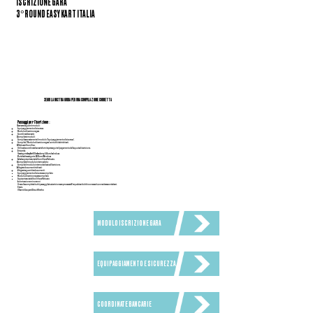
ISCRIZIONE GARA
3°ROUND EASY KART ITALIA
SEGUI LA NOSTRA GUIDA PER UNA COMPILAZIONE CORRETTA
Passaggi per l'iscrizione:
Scaricare i seguenti moduli:
Equipaggiamento di sicurezza
Modulo di iscrizione gara
Coordinate bancarie
Compilare i moduli:
Compila accuratamente il modulo "Equipaggiamento di sicurezza".
Compila il "Modulo di iscrizione gara" con tutti i dati richiesti.
Effettuare il bonifico:
Utilizza le coordinate bancarie fornite per eseguire il pagamento della quota di iscrizione.
Si ricorda:
1.La categoria Easy Kart 60cc Academy: 45 Euro Iva Inclusa
2. Tutte le altre categorie: 220 Euro IVA inclusa
Salva la copia o ricevuta del bonifico effettuato.
Compilare il modulo interno al sito:
Compila il modulo interno dedicato all'iscrizione.
Allegare i documenti richiesti:
Allegare i seguenti tre documenti:
Equipaggiamento di sicurezza compilato
Modulo di iscrizione gara compilato
Copia o ricevuta del bonifico effettuato
Autorizzazione minorenni
Una volta completati tutti i passaggi, la tua iscrizione sarà processata. Per qualsiasi dubbio o necessità, non esitare a contattarci.
Grazie,
Il Team di Leopard Circuit Viterbo
MODULO ISCRIZIONE GARA
EQUIPAGGIAMENTO E SICUREZZA
COORDINATE BANCARIE