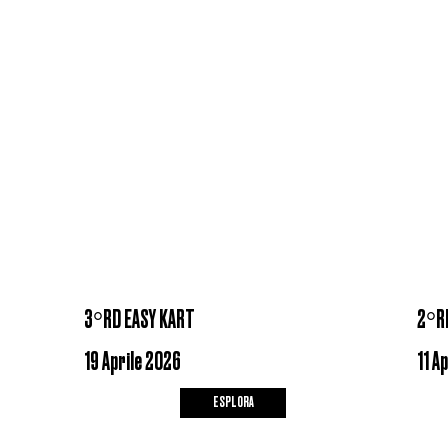
3°RD EASY KART
2°RD
19 Aprile 2026
11 A
ESPLORA