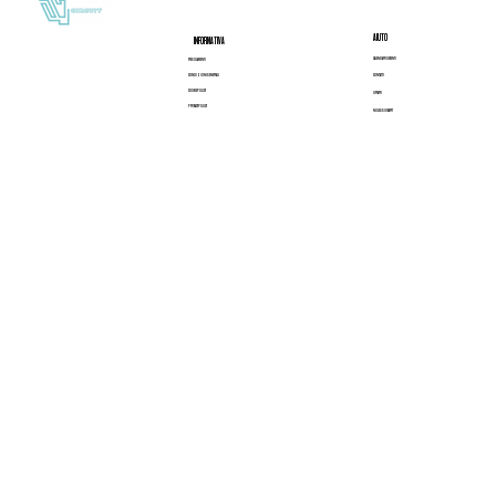
AIUTO
INFORMATIVA
CALENDARIO EVENTI
REGOLAMENTI
CONDIZIONI GENERALI
CONTATTI
COOKIE POLICY
ORARI
PRIVACY POLICY
NOLEGGIO KART