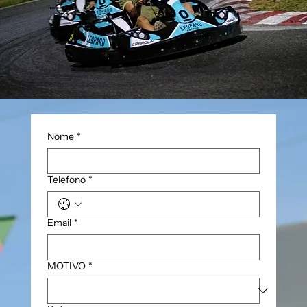
+ 39 0761 191500
info@viterbocircuit.com
office@viterbocircuit.com
Nome
*
Telefono
*
Email
*
MOTIVO
*