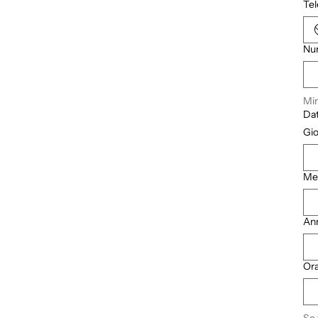
Te
Num
Min
Dat
Gi
Me
An
Ora