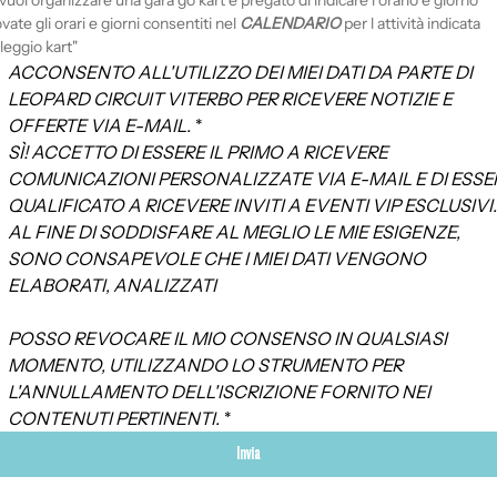
vuoi organizzare una gara go kart è pregato di indicare l orario e giorno 
ovate gli orari e giorni consentiti nel 
CALENDARIO
 per l attività indicata 
"noleggio kart" 
ACCONSENTO ALL'UTILIZZO DEI MIEI DATI DA PARTE DI 
LEOPARD CIRCUIT VITERBO PER RICEVERE NOTIZIE E 
OFFERTE VIA E-MAIL.
*
SÌ! ACCETTO DI ESSERE IL PRIMO A RICEVERE 
COMUNICAZIONI PERSONALIZZATE VIA E-MAIL E DI ESSER
QUALIFICATO A RICEVERE INVITI A EVENTI VIP ESCLUSIVI.
AL FINE DI SODDISFARE AL MEGLIO LE MIE ESIGENZE, 
SONO CONSAPEVOLE CHE I MIEI DATI VENGONO 
ELABORATI, ANALIZZATI 
POSSO REVOCARE IL MIO CONSENSO IN QUALSIASI 
MOMENTO, UTILIZZANDO LO STRUMENTO PER 
L'ANNULLAMENTO DELL'ISCRIZIONE FORNITO NEI 
CONTENUTI PERTINENTI.
*
Invia