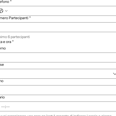
lefono
*
ero Partecipanti
*
imo 6 partecipanti
a e ora
*
orno
se
no
rio
: