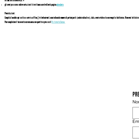
Ultima sessione alle 23:4
gli orari possono subire variazioni ti invitiamo a controllare la pagina
calendario
Prenotazioni:
Compila il modulo qui sotto o scrivi a office@viterbocircuit.com indicando numero di partecipanti (anche indicativo), data, orario richiesto e un recapito telefonico. Riceverai tutte le
Puoi completare il tuo evento con una cena o un aperitivo presso il
Ristorante Garage.
PRE
No
Em