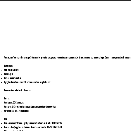
Vuoi provare l’emozione di una vera gara? Con i nostri go-kart a noleggio puoi vivere un’esperienza unica e adrenalinica insieme ai tuoi amici o colleghi. Organizziamo gare amatoriali per azien
Formula gara:
Qualifica di 10 minuti
Gara di 8 giri
Podio e premiazione finale
Spogliatoi con docce e armadietti, con accesso diretto a pista e kart
Numero minimo partecipanti: 6 persone.
Prezzi:
Costo gara: 50 € a persona
Cauzione: 20 € (trattenuta in caso di danni per comportamento scorretto)
Carta fedeltà: 5 € (valida un anno)
Orari:
Orario invernale (ottobre – aprile): da mercoledì a domenica, dalle 16:30 al tramonto
Orario estivo (maggio – settembre): da mercoledì a domenica, dalle 17:30 alle 24:00