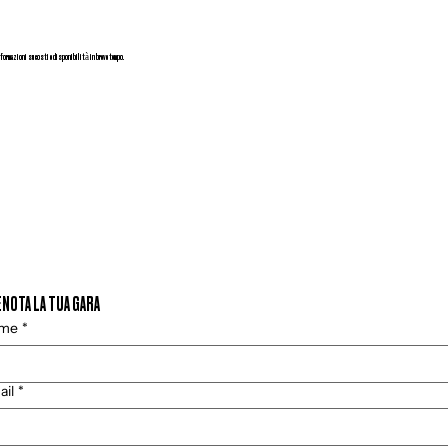
 informazioni su costi e disponibilità in breve tempo.
NOTA LA TUA GARA
me
*
ail
*