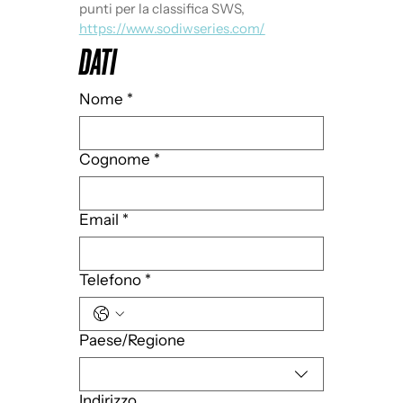
punti per la classifica SWS, 
https://www.sodiwseries.com/
DATI
Nome
*
Cognome
*
Email
*
Telefono
*
Indirizzo su più righe
Paese/Regione
Indirizzo